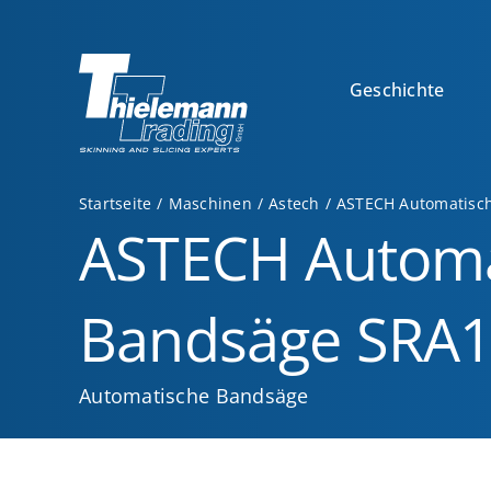
Zum
Inhalt
springen
Geschichte
Startseite
Maschinen
Astech
ASTECH Automatisc
ASTECH Automa
Bandsäge SRA
Automatische Bandsäge