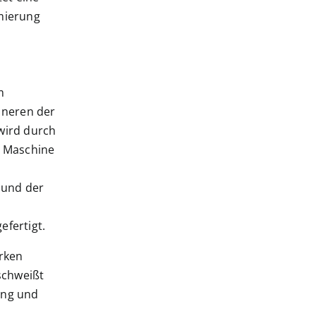
mmierung
m
nneren der
wird durch
e Maschine
 und der
efertigt.
rken
schweißt
ung und