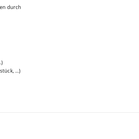
gen durch
…)
tück, …)