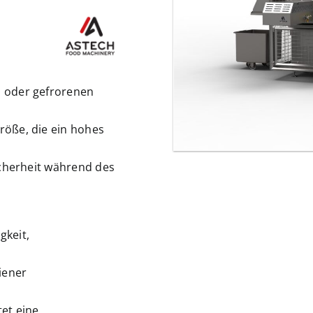
 oder gefrorenen
öße, die ein hohes
icherheit während des
gkeit,
iener
et eine